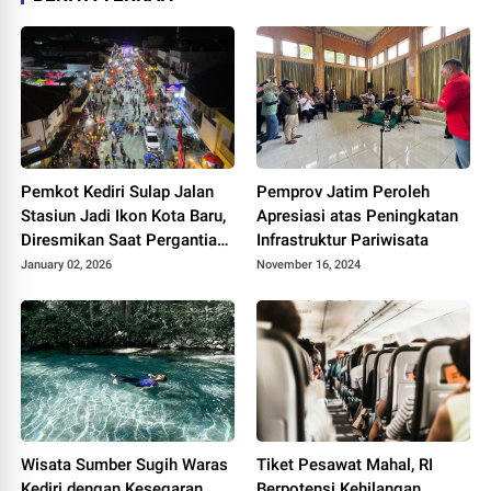
Pemkot Kediri Sulap Jalan
Pemprov Jatim Peroleh
Stasiun Jadi Ikon Kota Baru,
Apresiasi atas Peningkatan
Diresmikan Saat Pergantian
Infrastruktur Pariwisata
Tahun
January 02, 2026
November 16, 2024
Wisata Sumber Sugih Waras
Tiket Pesawat Mahal, RI
Kediri dengan Kesegaran
Berpotensi Kehilangan