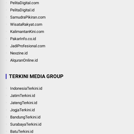
PelitaDigital.com
PelitaDigital.id
SamudraPikiran.com
WisataRakyat.com
KalimantanKini.com
PakarInfo.co.id
JadiProfesional.com
Nexzine.id
AlquranOnline.id
TERKINI MEDIA GROUP
IndonesiaTerkini.id
JatimTerkini.id
JatengTerkini.id
JogjaTerkini.id
BandungTerkini.id
SurabayaTerkini.id
BatuTerkini.id