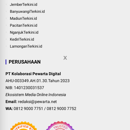
JemberTerkini.id
BanyuwangiTerkini.id
MadiunTerkini.id
PacitanTerkini.id
NganjukTerkini.id
KediriTerkini.id
LamonganTerkini.id
PERUSAHAAN
PT Kolaborasi Pewarta Digital
AHU-003349.AH.01.30.Tahun 2023
NIB: 1401230031537
Ekosistem Media Online Indonesia
Email:
redaksi@pewarta.net
WA:
0812 9000 7751
/
0812 9000 7752